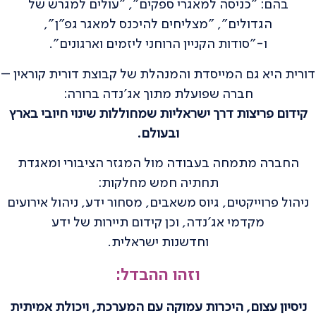
בהם: "כניסה למאגרי ספקים", "עולים למגרש של
הגדולים", "מצליחים להיכנס למאגר גפ"ן",
ו-"סודות הקניין הרוחני ליזמים וארגונים".
דורית היא גם המייסדת והמנהלת של קבוצת דורית קוראין –
חברה שפועלת מתוך אג'נדה ברורה:
קידום פריצות דרך ישראליות שמחוללות שינוי חיובי בארץ
ובעולם.
החברה מתמחה בעבודה מול המגזר הציבורי ומאגדת
תחתיה חמש מחלקות:
ניהול פרוייקטים, גיוס משאבים, מסחור ידע, ניהול אירועים
מקדמי אג'נדה, וכן קידום תיירות של ידע
וחדשנות ישראלית.
וזהו ההבדל:
ניסיון עצום, היכרות עמוקה עם המערכת, ויכולת אמיתית