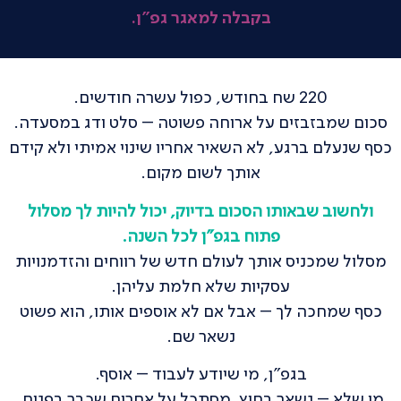
בקבלה למאגר גפ"ן.
220 שח בחודש, כפול עשרה חודשים.
סכום שמבזבזים על ארוחה פשוטה – סלט ודג במסעדה.
כסף שנעלם ברגע, לא השאיר אחריו שינוי אמיתי ולא קידם
אותך לשום מקום.
ולחשוב שבאותו הסכום בדיוק, יכול להיות לך מסלול
פתוח בגפ"ן לכל השנה.
מסלול שמכניס אותך לעולם חדש של רווחים והזדמנויות
עסקיות שלא חלמת עליהן.
כסף שמחכה לך – אבל אם לא אוספים אותו, הוא פשוט
נשאר שם.
בגפ"ן, מי שיודע לעבוד – אוסף.
מי שלא – נשאר בחוץ, מסתכל על אחרים שכבר בפנים,