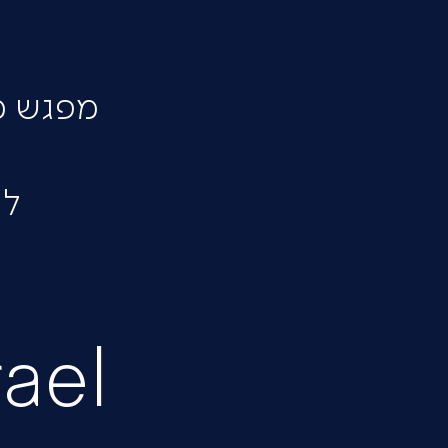
מפגש מ
לח
rael