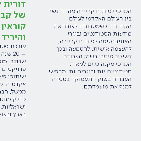
דורית ק
המרכז לפיתוח קריירה מהווה גשר
של קבו
בין העולם האקדמי לעולם
קוראין
הקריירה, כשמטרותיו לעורר את
מודעות הסטודנטים ובוגרי
והיריד
האוניברסיטה לפיתוח קריירה,
עורכת פטנ
להעצמה אישית, להטמעה ובכך
– 20 ש
לשילוב מיטבי בשוק העבודה.
שבנגב. מומ
המרכז מקנה כלים למאות
פרויקטים 
סטודנטים.יות ובוגרים.ות, מחפשי
שיתופי פעו
העבודה בשוק התעסוקה במטרה
אקדמיה, ממ
למנף את מועמדתם.
ממשל, חברו
כחלק מחזון
ישראליות, 
בארץ ובעול