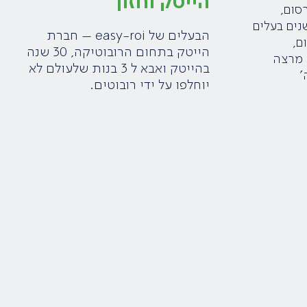
הייטק וחזון
סום,
 ואוטומציה. מעל 10 שנים בעלים
הבעלים של easy-roi – חברת
ם,
הייטק בתחום הרובוטיקה, 30 שנה
 מרצה
בהייטק ואבא ל 3 בנות שלעולם לא
׳
יוחלפו על ידי רובוטים.