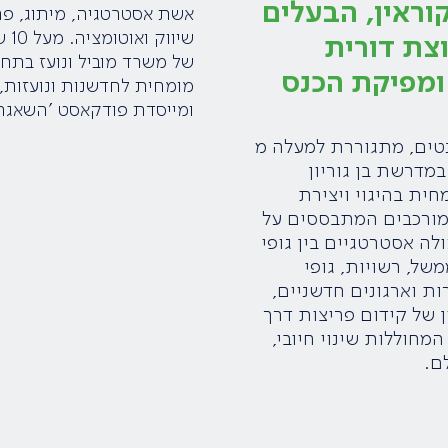
וראין, הבעלים
אשת אסטרטגיה, מיתוג, פר
שיווק
צת דורית
של משרד מוביל ונועז בתחו
 ומפיקת הכנס
מומחית לחדשנות ונועזות,
ומייסדת פודקאסט ׳השאגה
טים, מתגוררת למעלה מ
נה במדרשת בן גוריון
חית בהיגוי ויצירת
מורכבים המתבססים על
לה אסטרטגיים בין גופי
של, רשויות, גופי
ת וארגונים חדשניים,
 של קידום פריצות דרך
המחוללות שינוי חיובי,
ם.