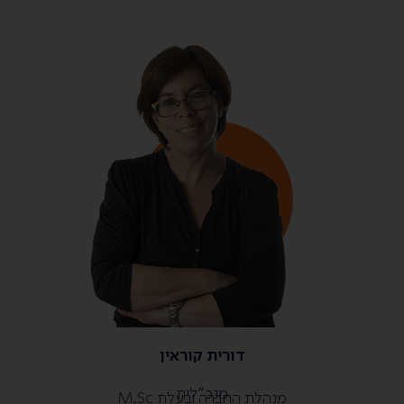
דורית קוראין
מנכ”לית
מנהלת החברה ובעלת M.Sc