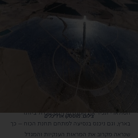
סיור "טועמים חדשנות"- היחידי בארץ
שכולל כניסה רכובה למתחם תחנת
הכוח הסולרית (המגדל)
במסגרת סיור נשמע על האתגרים של חקלאות
במדבר ואיך החדשנות המקומית יצרה פתרונות
כנגד כל הסיכויים. נסייר בשטח חקלאי, נטעם ירקות
שגדלו והושקו במים מליחים, נצפה על העמק
הסולארי ונכיר את המגה פרויקט הגדול ביותר
צילום: מוססקו אדריכלים
בארץ, וגם ניכנס בנסיעה למתחם תחנת הכוח – כך
שנראה מקרוב את המראות הענקיות והמגדל