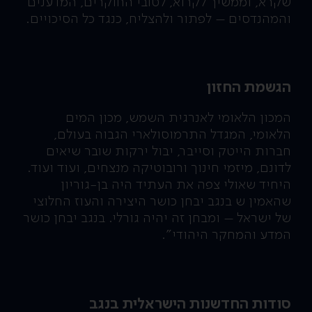
שקרא, וממשיך לקרוא, לטובי החוקרים, המדענים
והמהנדסים – לפתור ולהצליח, כנגד כל הסיכויים.
הגשמת החזון
המכון הלאומי לאנרגית השמש, מכון המים
הלאומי, המגדל התרמוסולארי הגבוה בעולם,
חברות הייטק וסייבר, יבול ירקות שובר שיאים
לדונם, מיזמי חינוך ורובוטיקה מנצחים, ועוד ועוד.
היחיד שאולי צפה את העתיד היה בן-גוריון
שהאמין ש בנגב יבחן כושר היצירה והעוז החלוצי
של ישראל – ומבחן זה יהיה גורלי. בנגב יבחן כושר
המדע והמחקר היהודי".
סודות החדשנות הישראלית בנגב