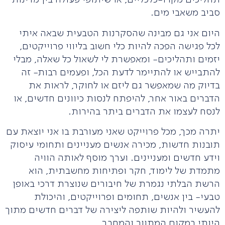
סביב משאבי מים.
היום אני גם מבינה שהסקרנות הטבעית שבאה איתי
לכל פגישה הפכה להיות כלי חשוב בליווי פרוייקטים,
יזמים ותהליכים- ומאפשרת לי לשאול כל שאלה, מבלי
להתבייש או להתיימר לדעת הכל, ופעמים רבות- זה
בדיוק מה שמאפשר גם ליזם או לחוקר, לראות את
הדברים באור אחר, להיפתח לנסות כיוונים חדשים, או
לנסח לעצמו את הדברים ביתר בהירות.
יתרה מכך, מכל פרוייקט שאני מעורבת בו אני יוצאת עם
תובנות חדשות, מכירה אנשים מעניינים ותחומי עיסוק
וידע חדשים ומעניינים. וערך מוסף לאותה הוויה
מתמדת של לימוד, חקר ופתיחות מחשבתית, הוא
הרשת הבלתי נגמרת של חיבורים שנוצרת דרכי באופן
טבעי- בין אנשים, תחומים ופרוייקטים, והיכולת
להעשיר ולהיות שותפה ליצירה של דברים חדשים מתוך
היותי במקום המתווך והמחבר.