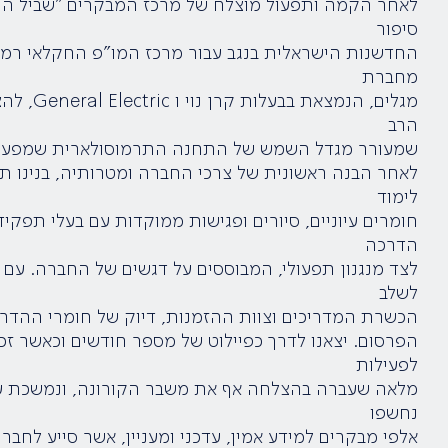
לאחר הקמה ותפעול מוצלח של מרכז המבקרים "שביל הי
סיפור
החדשנות הישראלית בנגב עבור מרכז המו"פ החקלאי רמת 
מחברת
מגלים, הנמצא
הרב
שמעורר מגדל השמש של התחנה התרמוסולארית שמפעי
לאחר הבנה ראשונית של צרכי החברה ומטרותיה, בנינו ת
לימוד
חומרים עיוניים, סיורים ופגישות ממוקדות עם בעלי תפקי
הדרכה
לצד מנגנון תפעולי, המבוססים על דגשים של החברה. עם
לשלב
הכשרת המדריכים וצוות ההזמנות, דיוק של חומרי ההדרכ
הפרסום. יצאנו לדרך כפיילוט של מספר חודשים וכאשר ז
לפעילות
מלאה שעברה בהצלחה אף את משבר הקורונה, ונמשכת עד 
נחשפו
אלפי מבקרים למידע אמין, עדכני ומעניין, אשר סייע לחב