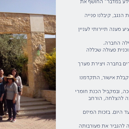
דע במדבר" החושף את
הנגב, קיבלנו פנייה
ת בבעלות קרן נוי ו General Electric, להציע מענה תיירותי לעניין
לה החברה.
וכנית פעולה שכללה
דים בחברה ויצירת מערך
 קבלת אישור, התקדמנו
ה, ובמקביל הכנת חומרי
כה להצלחה, הורחב
היום. בזכות המיזם
רה להגביר את מעורבותה